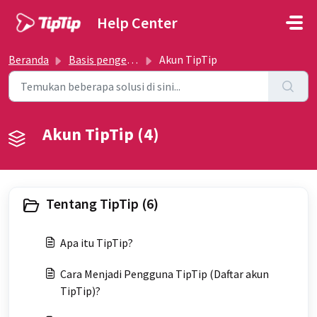
Lewatkan ke konten utama
Help Center
Beranda
Basis pengetahuan
Akun TipTip
Akun TipTip (4)
Tentang TipTip (6)
Apa itu TipTip?
Cara Menjadi Pengguna TipTip (Daftar akun
TipTip)?