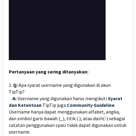
Pertanyaan yang sering ditanyakan:
1.
Q:
Apa syarat username yang digunakan di akun
TipTip?
A:
Username yang digunakan harus mengikuti
Syarat
dan Ketentuan
TipTip juga
Community Guideline
.
Username hanya dapat menggunakan alfabet, angka,
dan simbol garis bawah (_), titik (.), atau dash(-) sebagai
catatan penggunakan spasi tidak dapat digunakan untuk
username.