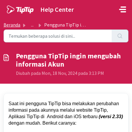
Lewatkan ke konten utama
Help Center
Beranda
...
Pengguna TipTip ingin mengubah informasi Akun
Pengguna TipTip ingin mengubah
informasi Akun
Diubah pada Mon, 18 Nov, 2024 pada 3:13 PM
Saat ini pengguna TipTip bisa melakukan perubahan
informasi pada akunnya melalui website TipTip,
Aplikasi TipTip di Android dan iOS terbaru
(versi 2.33)
dengan mudah. Berikut caranya: