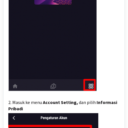
2. Masuk ke menu
Account Setting,
dan pilih
Informasi
Pribadi