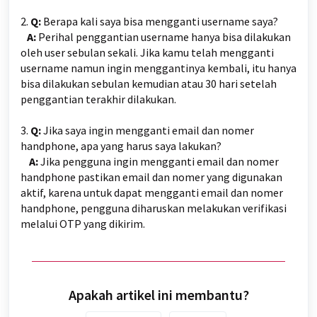
2.
Q:
Berapa kali saya bisa mengganti username saya?
A:
Perihal penggantian username hanya bisa dilakukan
oleh user sebulan sekali. Jika kamu telah mengganti
username namun ingin menggantinya kembali, itu hanya
bisa dilakukan sebulan kemudian atau 30 hari setelah
penggantian terakhir dilakukan.
3.
Q:
Jika saya ingin mengganti email dan nomer
handphone, apa yang harus saya lakukan?
A:
Jika pengguna ingin mengganti email dan nomer
handphone pastikan email dan nomer yang digunakan
aktif, karena untuk dapat mengganti email dan nomer
handphone, pengguna diharuskan melakukan verifikasi
melalui OTP yang dikirim.
Apakah artikel ini membantu?