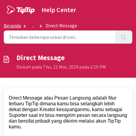
Lewatkan ke konten utama
Help Center
Beranda
...
Direct Message
Direct Message
Diubah pada Thu, 21 Mar, 2024 pada 2:19 PM
Direct Message atau Pesan Langsung adalah fitur
terbaru TipTip dimana kamu bisa selangkah lebih
dekat dengan Kreator kesayanganmu, kamu sebagai
Suporter saat ini bisa mengirim pesan secara langsung
dan bersifat pribadi yang dikirim melalui akun TipTip
kamu.