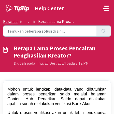
Lewatkan ke konten utama
Help Center
Beranda
...
Berapa Lama Proses Pencairan Penghasilan Kreator?
Berapa Lama Proses Pencairan
Penghasilan Kreator?
Diubah pada Thu, 26 Des, 2024 pada 3:12 PM
Mohon untuk lengkapi data-data yang dibutuhkan
dalam proses penarikan saldo melalui halaman
Content Hub
.
Penarikan Saldo dapat dilakukan
apabila sudah melakukan verifikasi Bank Akun.
Untuk proses verifikasi akun untuk lebih lengkapnya