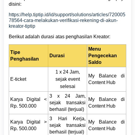
disini:
https://help.tiptip.id/id/support/solutions/articles/720005
78564-cara-melakukan-verifikasi-rekening-di-akun-
kreator-tiptip
Berikut adalah durasi atas penghasilan Kreator:
Menu
Tipe
Durasi
Pengecekan
Penghasilan
Saldo
1 x 24 Jam,
My Balance di
E-ticket
sejak event
Content Hub
selesai
3 x 24 Jam,
Karya Digital <
My Balance di
sejak transaksi
Rp. 500.000
Content Hub
berhasil (terjual)
3 Hari Kerja,
Karya Digital >
My Balance di
sejak transaksi
Rp. 500.000
Content Hub
berhasil (terjual)